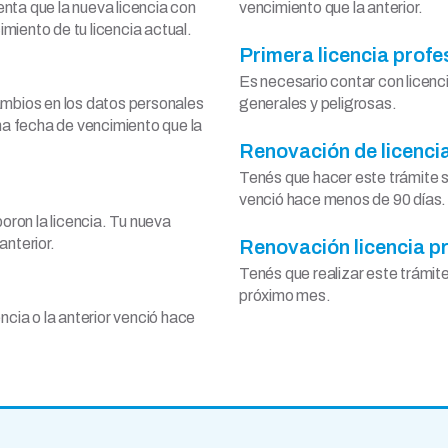
nta que la nueva licencia con
vencimiento que la anterior.
miento de tu licencia actual.
Primera licencia profe
Es necesario contar con licenc
ambios en los datos personales
generales y peligrosas.
sma fecha de vencimiento que la
Renovación de licencia
Tenés que hacer este trámite si
venció hace menos de 90 días.
boron la licencia. Tu nueva
anterior.
Renovación licencia p
Tenés que realizar este trámite 
próximo mes.
ncia o la anterior venció hace