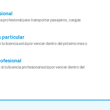
sional
ia profesional para transportar pasajeros, cargas
 particular
 tu licencia está por vencer dentro del próximo mes o
rofesional
si tu licencia profesional está por vencer dentro del