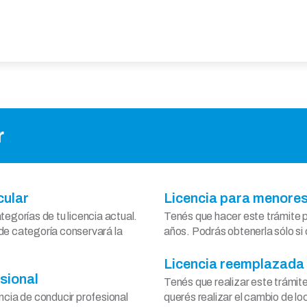
r
cular
Licencia para menore
tegorías de tu licencia actual.
Tenés que hacer este trámite pa
 de categoría conservará la
años. Podrás obtenerla sólo si
Licencia reemplazada
esional
Tenés que realizar este trámite 
ncia de conducir profesional
querés realizar el cambio de lo