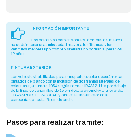
INFORMACIÓN IMPORTANTE:
Los colectivos convencionales, ómnibus o similares
no podrán tener una antigüedad mayor a los 15 años y los
vehículos menores tipo combi o similares no podrán superar los
12 años.
PINTURA EXTERIOR
Los vehículos habilitados para transporte escolar deberán estar
pintados de blanco con la inclusión de dos franjas laterales de
color naranja número 1054 según normas IRAM 2. Una por debajo
de la línea de ventanillas de 15 cm de alto que incluya la leyenda
TRANSPORTE ESCOLAR y otra en la línea inferior de la
carrocería de hasta 25 cm de ancho.
Pasos para realizar trámite: