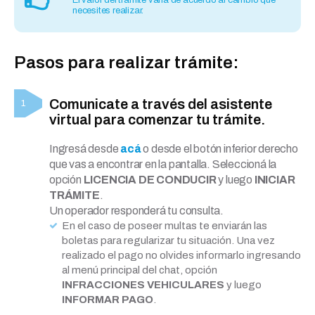
El valor del trámite varía de acuerdo al cambio que
necesites realizar.
Pasos para realizar trámite:
Comunicate a través del asistente
virtual para comenzar tu trámite.
Ingresá desde
acá
o desde el botón inferior derecho
que vas a encontrar en la pantalla. Seleccioná la
opción
LICENCIA DE CONDUCIR
y luego
INICIAR
TRÁMITE
.
Un operador responderá tu consulta.
En el caso de poseer multas te enviarán las
boletas para regularizar tu situación. Una vez
realizado el pago no olvides informarlo ingresando
al menú principal del chat, opción
INFRACCIONES VEHICULARES
y luego
INFORMAR PAGO
.