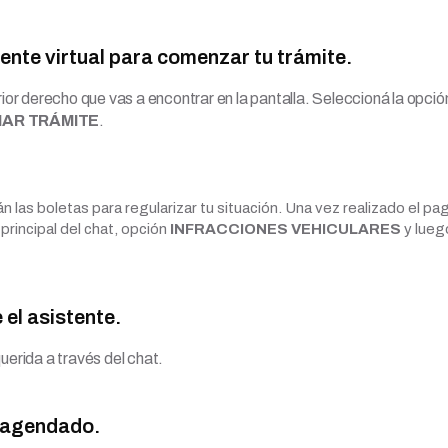
ente virtual para comenzar tu trámite.
rior derecho que vas a encontrar en la pantalla. Seleccioná la opció
CIAR TRÁMITE
.
n las boletas para regularizar tu situación. Una vez realizado el pa
principal del chat, opción
INFRACCIONES VEHICULARES
y lueg
 el asistente.
uerida a través del chat.
o agendado.