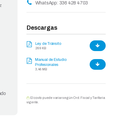
WhatsApp: 336 428 4703
z
Descargas
Ley de Tránsito
269 KB
Manual de Estudio
Profesionales
3,46 MB
ado
(*)
El costo puede variar según Ord. Fiscal y Tarifaria
vigente.