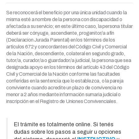
Se reconocerá el beneficio por una única unidad cuando la
misma esté a nombre de la persona con discapacidad o
afectada a su servicio; en este último caso, la persona titular
deberá ser cónyuge, ascendiente, progenitor/a afín
(Declaracion Jurada Parental) en los términos de los
artículos 672 y concordantes del Código Civil y Comercial
de la Nación, descendiente, colateral en segundo grado,
tutor/a, curador/a o guardador/a judicial, la persona que sea
designada apoyo en los términos del artículo 43 del Código
Civil y Comercial de la Nación conforme las facultades
conferidas en la sentencia que lo establezca, o la pareja
conviviente cuando acredite un plazo de convivencia no
menor a 2 años mediante información sumaria judicial o
inscripción en el Registro de Uniones Convivenciales.
El trámite es totalmente online. Si tenés
dudas sobre los pasos a seguir u opciones