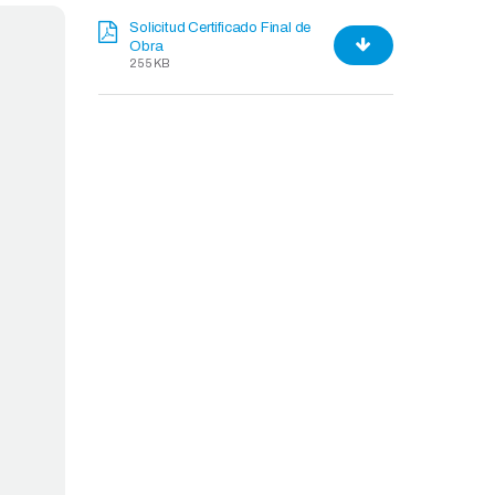
Solicitud Certificado Final de
Obra
255 KB