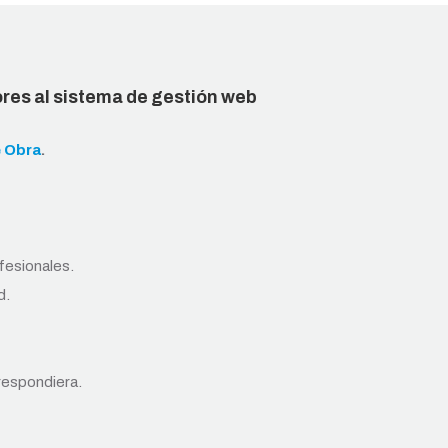
ores al sistema de gestión web
e Obra
.
fesionales.
d.
rrespondiera.