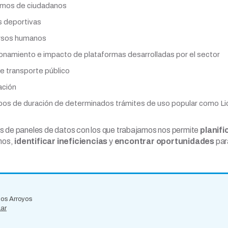
mos de ciudadanos
 deportivas
rsos humanos
onamiento e impacto de plataformas desarrolladas por el sector
e transporte público
ción
os de duración de determinados trámites de uso popular como Lic
sis de paneles de datos con los que trabajamos nos permite
planifi
nos,
identificar ineficiencias
y
encontrar oportunidades
par
 los Arroyos
.ar