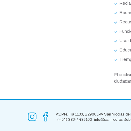
Recla
Becas
Recu
Funci
Uso d
Educa
Tiemp
El análi
ciudada
Av. Pte. Illia 1130, B2900LPA San Nicolás de
(+54) 336-4489100
info@sannicolas.gob