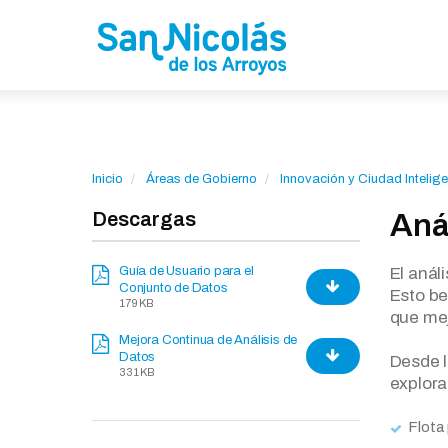
Inicio
Áreas de Gobierno
Innovación y Ciudad Intelige
Descargas
Aná
Guía de Usuario para el
El anál
Conjunto de Datos
Esto be
179 KB
que mej
Mejora Continua de Análisis de
Datos
Desde l
331 KB
explor
Flota 